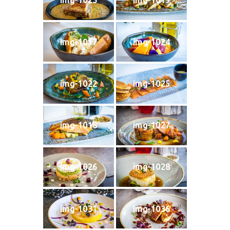
img-1023
img-1019
img-1017
img-1024
img-1022
img-1025
img-1018
img-1027
img-1026
img-1028
img-1031
img-1036