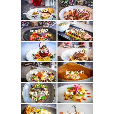
img-1029
img-1030
img-1032
img-1034
img-1040
img-1033
img-1037
img-1041
img-1038
img-1042
img-1043
img-1045