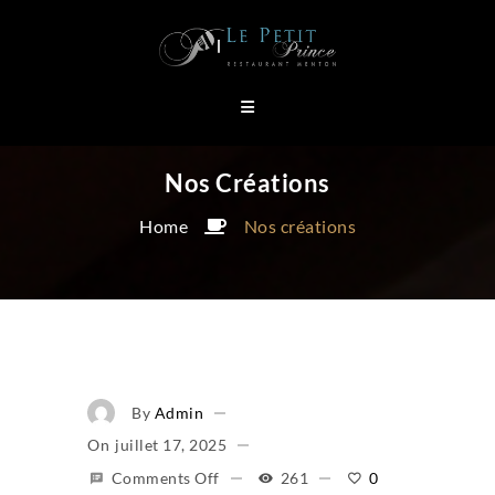
Nos Créations
Home
Nos créations
By
Admin
On
Juillet 17, 2025
Comments Off
261
0