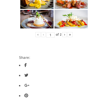
img-1035
img-1046
«
‹
of
2
›
»
Share: